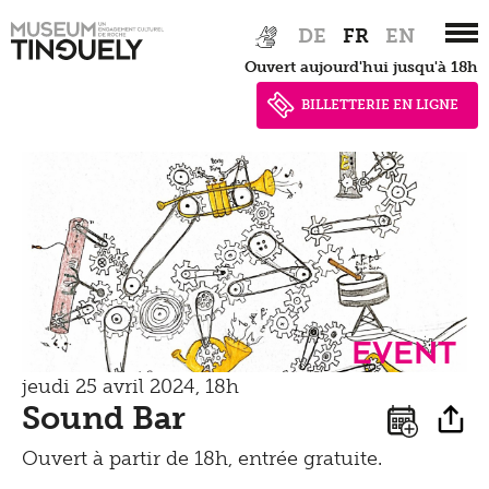
Architecture
Zur
Skip
DE
FR
EN
Hauptnavigation
to
Règlement de Visite
Ouvert aujourd'hui jusqu'à 18h
springen
main
content
BILLETTERIE EN LIGNE
Expositions
Aperçu
Archives des expositions
Évènements
Event
Archives
jeudi 25 avril 2024, 18h
Sound Bar
Service
Ouvert à partir de 18h, entrée gratuite.