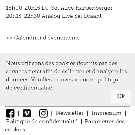
pédagogique,
18h00-20h15 DJ-Set Alice Hänsenberger
visites guidées,
20h15-22h30 Analog Live Set Draaht
ateliers
>> Calendrier d'événements
Visites guidées
Tinguely,
pour les classes scolaires et les
Collection &
Nous utilisons des cookies (fournis par des
professeurs
services tiers) afin de collecter et d'analyser les
Conservation
pour adultes
données. Veuillez trouvez ici notre
politique
de confidentialité
.
Activités pour les visiteurs
Biographie
Ok
Digital
handicapés
Tinguely Worldwide
|
|
|
Newsletter
|
Impressum
|
Offre de loisir pour enfants et familles
Guide de l'exposition
Collection Online
Politique de confidentialité
|
Paramètres des
Impressum |
Optomat
cookies
↑
Tinguely@Home
Bibliothèque documentation