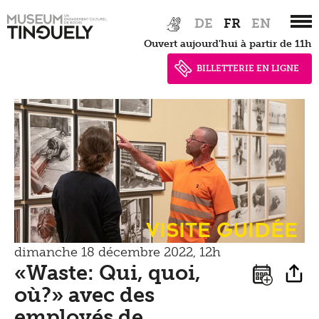
Newsletter
Zur
Skip
Tinguely on the Road
DE
FR
EN
Hauptnavigation
to
Tinguely Studies
Voir
Presse
Ouvert aujourd'hui à partir de 11h
springen
main
Tinguely100
Marcher
content
BILLETTERIE EN LIGNE
Documents de presse
Apprendre
Shop
Contact
Kultur Inklusiv
Entendre
Visite guidée
dimanche 18 décembre 2022, 12h
«Waste: Qui, quoi,
où?» avec des
employés de