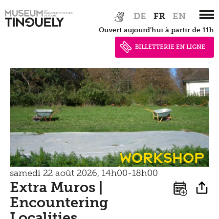
Zur
Skip
DE
FR
EN
Hauptnavigation
to
Ouvert aujourd'hui à partir de 11h
springen
main
content
BILLETTERIE EN LIGNE
Workshop
samedi 22 août 2026, 14h00-18h00
Extra Muros |
Encountering
Localities