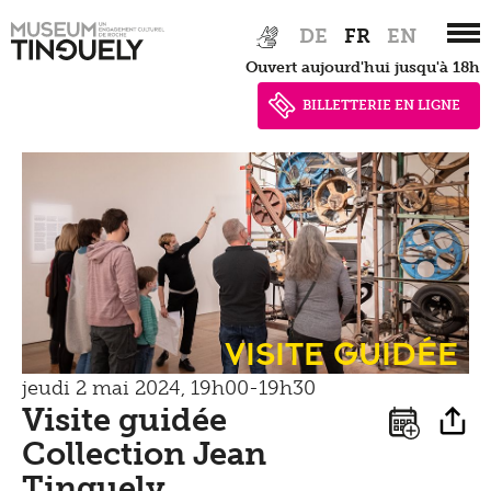
Newsletter
Zur
Skip
Tinguely on the Road
DE
FR
EN
Tinguely Studies
Voir
Hauptnavigation
to
Presse
Ouvert aujourd'hui jusqu'à 18h
springen
main
Tinguely100
Marcher
content
BILLETTERIE EN LIGNE
Documents de presse
Apprendre
Shop
Contact
Kultur Inklusiv
Entendre
Visite guidée
jeudi 2 mai 2024, 19h00-19h30
Visite guidée
Collection Jean
Tinguely