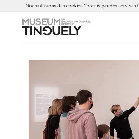
Nous utilisons des cookies (fournis par des services ti
Zur
Skip
Hauptnavigation
to
springen
main
content