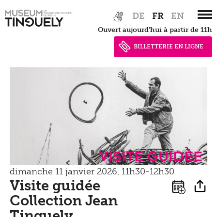
Presse
Zur
Skip
Tinguely100
Marcher
DE
FR
EN
Hauptnavigation
to
Documents de presse
Ouvert aujourd'hui à partir de 11h
springen
main
Apprendre
Shop
content
BILLETTERIE EN LIGNE
Contact
Kultur Inklusiv
Entendre
Visite guidée
dimanche 11 janvier 2026, 11h30-12h30
Visite guidée
Collection Jean
Tinguely