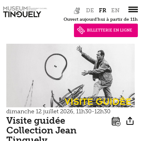
Presse
Zur
Skip
Tinguely100
Marcher
DE
FR
EN
Hauptnavigation
to
Documents de presse
Ouvert aujourd'hui à partir de 11h
springen
main
Apprendre
Shop
content
BILLETTERIE EN LIGNE
Contact
Kultur Inklusiv
Entendre
Visite guidée
dimanche 12 juillet 2026, 11h30-12h30
Visite guidée
Collection Jean
Tinguely