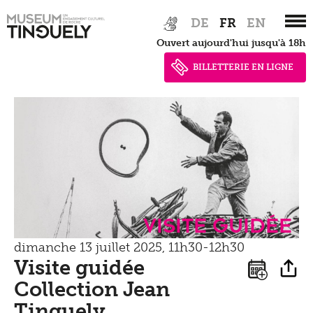
Tinguely Studies
Voir
Zur
Skip
Presse
DE
FR
EN
Hauptnavigation
to
Tinguely100
Marcher
Ouvert aujourd'hui jusqu'à 18h
springen
main
Documents de presse
content
BILLETTERIE EN LIGNE
Apprendre
Shop
Contact
Kultur Inklusiv
Entendre
Visite guidée
dimanche 13 juillet 2025, 11h30-12h30
Visite guidée
Collection Jean
Tinguely