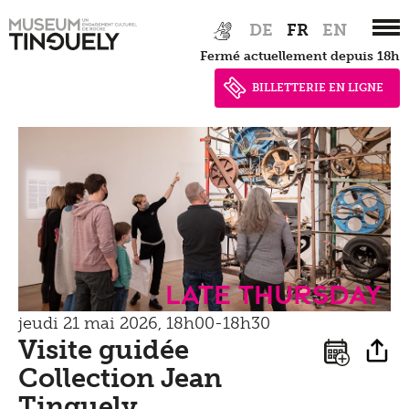
Tinguely Studies
Voir
Zur
Skip
Presse
DE
FR
EN
Hauptnavigation
to
Tinguely100
Marcher
Fermé actuellement depuis 18h
springen
main
Documents de presse
content
BILLETTERIE EN LIGNE
Apprendre
Shop
Contact
Kultur Inklusiv
Entendre
Late Thursday
jeudi 21 mai 2026, 18h00-18h30
Visite guidée
Collection Jean
Tinguely