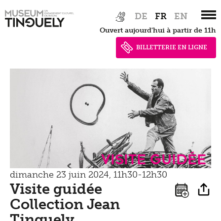
Tinguely Studies
Voir
Zur
Skip
Presse
DE
FR
EN
Hauptnavigation
to
Tinguely100
Marcher
Ouvert aujourd'hui à partir de 11h
springen
main
Documents de presse
content
BILLETTERIE EN LIGNE
Apprendre
Shop
Contact
Kultur Inklusiv
Entendre
Visite guidée
dimanche 23 juin 2024, 11h30-12h30
Visite guidée
Collection Jean
Tinguely