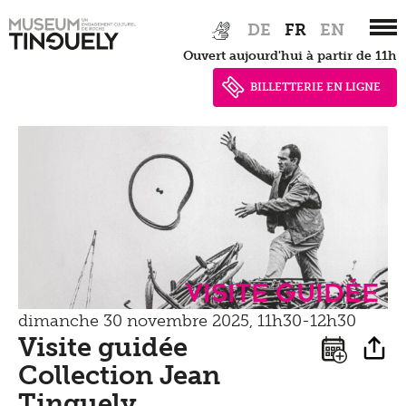
Presse
Zur
Skip
Tinguely100
Marcher
DE
FR
EN
Hauptnavigation
to
Documents de presse
Ouvert aujourd'hui à partir de 11h
springen
main
Apprendre
Shop
content
BILLETTERIE EN LIGNE
Contact
Kultur Inklusiv
Entendre
Visite guidée
dimanche 30 novembre 2025, 11h30-12h30
Visite guidée
Collection Jean
Tinguely