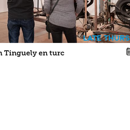
Late Thur
n Tinguely en turc