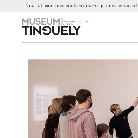
Nous utilisons des cookies (fournis par des services ti
Zur
Skip
Hauptnavigation
to
springen
main
content