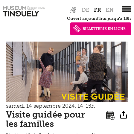
Marcher
Zur
Skip
Documents de presse
DE
FR
EN
Hauptnavigation
to
Apprendre
Shop
Ouvert aujourd'hui jusqu'à 18h
springen
main
Contact
Kultur Inklusiv
content
BILLETTERIE EN LIGNE
Entendre
Visite guidée
samedi 14 septembre 2024, 14-15h
Visite guidée pour
les familles