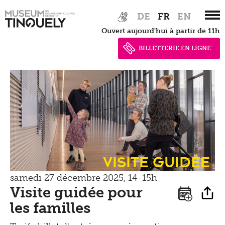
Marcher
Zur
Skip
Documents de presse
DE
FR
EN
Hauptnavigation
to
Apprendre
Shop
Ouvert aujourd'hui à partir de 11h
springen
main
Contact
Kultur Inklusiv
content
BILLETTERIE EN LIGNE
Entendre
Visite guidée
samedi 27 décembre 2025, 14-15h
Visite guidée pour
les familles