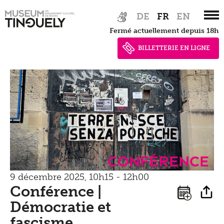
Zur
Skip
DE
FR
EN
Hauptnavigation
to
Fermé actuellement depuis 18h
springen
main
content
BILLETTERIE EN LIGNE
Conférence
9 décembre 2025, 10h15 - 12h00
Conférence |
Démocratie et
fascisme