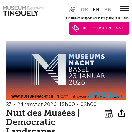
Zur
Skip
DE
FR
EN
Hauptnavigation
to
Ouvert aujourd'hui jusqu'à 18h
springen
main
content
BILLETTERIE EN LIGNE
Special
23 - 24 janvier 2026, 18h00 - 02h00
Nuit des Musées |
Democratic
Landscapes