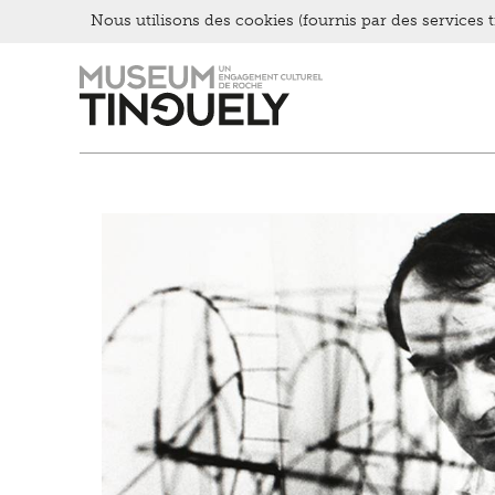
Nous utilisons des cookies (fournis par des services ti
Zur
Skip
Hauptnavigation
to
springen
main
content