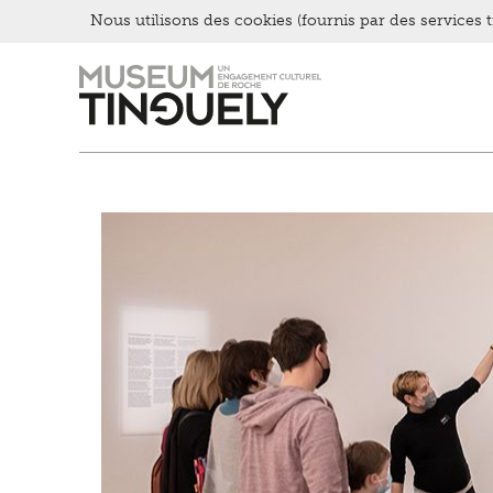
Nous utilisons des cookies (fournis par des services ti
Zur
Skip
Hauptnavigation
to
springen
main
content