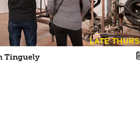
Late Thur
n Tinguely