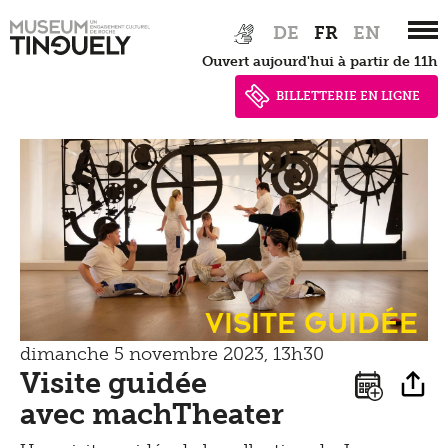
Zur
Skip
DE
FR
EN
Hauptnavigation
to
Ouvert aujourd'hui à partir de 11h
springen
main
content
BILLETTERIE EN LIGNE
Visite guidée
dimanche 5 novembre 2023, 13h30
Visite guidée
avec machTheater