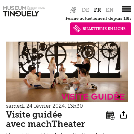
Zur
Skip
DE
FR
EN
Hauptnavigation
to
Fermé actuellement depuis 18h
springen
main
content
BILLETTERIE EN LIGNE
Visite guidée
samedi 24 février 2024, 13h30
Visite guidée
avec machTheater