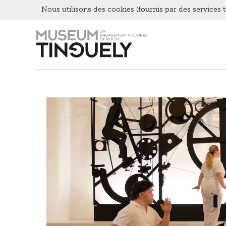
Nous utilisons des cookies (fournis par des services ti
Zur
Skip
Hauptnavigation
to
springen
main
content