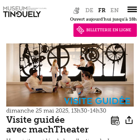
Zur
Skip
DE
FR
EN
Hauptnavigation
to
Ouvert aujourd'hui jusqu'à 18h
springen
main
content
BILLETTERIE EN LIGNE
Visite guidée
dimanche 25 mai 2025, 13h30-14h30
Visite guidée
avec machTheater