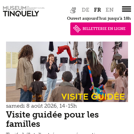
Zur
Skip
DE
FR
EN
Hauptnavigation
to
Ouvert aujourd'hui jusqu'à 18h
springen
main
content
BILLETTERIE EN LIGNE
Visite guidée
samedi 8 août 2026, 14-15h
Visite guidée pour les
familles