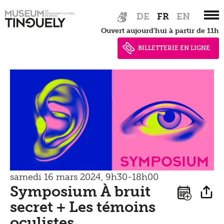
Zur
Skip
DE
FR
EN
Hauptnavigation
to
Ouvert aujourd'hui à partir de 11h
springen
main
content
BILLETTERIE EN LIGNE
Symposium
samedi 16 mars 2024, 9h30-18h00
Symposium À bruit
secret + Les témoins
oculistes