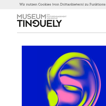
Wir nutzen Cookies (von Drittanbietern) zu Funktio
Late Thursday Menu
Zur
Skip
Hauptnavigation
to
springen
main
content