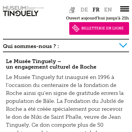
Offre de loisir pour enfants et familles
Zur
Skip
Guide de l'exposition
Collection Online
DE
FR
EN
Impressum |
Hauptnavigation
to
Optomat
Tinguely@Home
Ouvert aujourd'hui jusqu'à 21h
springen
main
Bibliothèque documentation
Politique de
content
Projects
BILLETTERIE EN LIGNE
Radio Tinguely
confidentialité
Restauration
Tutoriels
Machine Builder
Qui sommes-nous ? :
Schauatelier
Politique de confidentialité
Parcours
Inclusif
Mécénat
Le Musée Tinguely –
Conférence
Newsletter
un engagement culturel de Roche
Tinguely on the Road
Tinguely Studies
Voir
Le Musée Tinguely fut inauguré en 1996 à
Presse
l’occasion du centenaire de la fondation de
Tinguely100
Marcher
Roche ainsi qu’en signe de gratitude envers la
Documents de presse
population de Bâle. La Fondation du Jubilé de
Apprendre
Shop
Roche a été créée spécialement pour recevoir
Contact
Kultur Inklusiv
le don de Niki de Saint Phalle, veuve de Jean
Tinguely. Ce don comporte plus de 50
Entendre