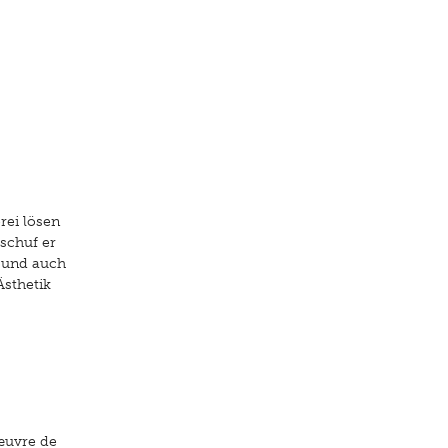
rei lösen
schuf er
– und auch
Ästhetik
œuvre de