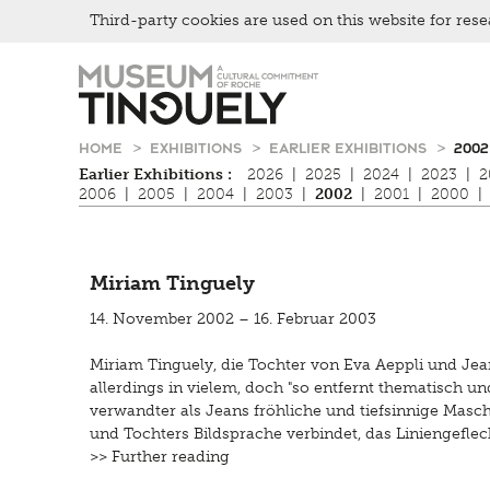
Third-party cookies are used on this website for rese
Picknick
Zur
Skip
Contact
Hauptnavigation
to
Bistro
springen
main
content
HOME
EXHIBITIONS
EARLIER EXHIBITIONS
2002
Earlier Exhibitions :
2026
|
2025
|
2024
|
2023
|
2
2006
|
2005
|
2004
|
2003
|
2002
|
2001
|
2000
|
Miriam Tinguely
14. November 2002 – 16. Februar 2003
Miriam Tinguely, die Tochter von Eva Aeppli und Jean 
allerdings in vielem, doch "so entfernt thematisch un
verwandter als Jeans fröhliche und tiefsinnige Masch
und Tochters Bildsprache verbindet, das Liniengeflech
>> Further reading