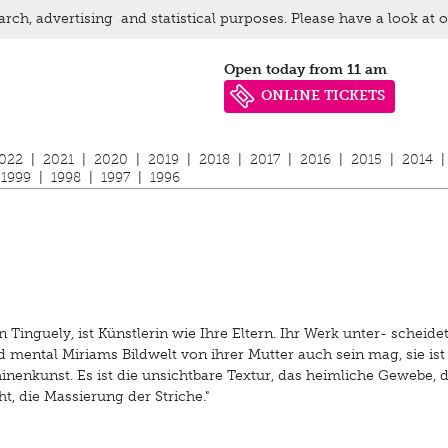
arch, advertising and statistical purposes. Please have a look at 
Open today from 11 am
ONLINE TICKETS
022
|
2021
|
2020
|
2019
|
2018
|
2017
|
2016
|
2015
|
2014
|
1999
|
1998
|
1997
|
1996
Tinguely, ist Künstlerin wie Ihre Eltern. Ihr Werk unter- scheidet
d mental Miriams Bildwelt von ihrer Mutter auch sein mag, sie ist 
inenkunst. Es ist die unsichtbare Textur, das heimliche Gewebe, 
t, die Massierung der Striche."