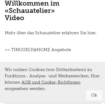
Willkommen im
Workshops
«Schauatelier»
Video
Führungen
Tinguely, Sammlung
für Schulen
Mehr über das Schauatelier erfahren Sie
hier.
& Restaurierung
für Erwachsene
Biografie
>> TINGUELY@HOME Angebote
für Kinder und Familien
Digital
Sammlung
Tutorials
Multimediaguide
Wir nutzen Cookies (von Drittanbietern) zu
Bibliothek Dokumentation
Projekte
Funktions-, Analyse- und Werbezwecken. Hier
Tinguely@Home
Restaurierung
können
AGB und Cookie-Richtlinien
Sommerferien Workshop
Radio Tinguely
eingesehen werden.
Schauatelier
Optomat
Ok
Machine Builder
Konferenz