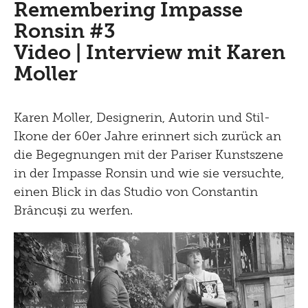
Remembering Impasse
Picknick
Ronsin #3
Brunch
Video | Interview mit Karen
Kontakt
Moller
Late Thursday Menu
Karen Moller, Designerin, Autorin und Stil-
Ikone der 60er Jahre erinnert sich zurück an
die Begegnungen mit der Pariser Kunstszene
in der Impasse Ronsin und wie sie versuchte,
einen Blick in das Studio von Constantin
Brâncuși zu werfen.