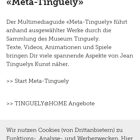
«Meta-Tinguely»
für Schulen
& Restaurierung
für Erwachsene
Der Multimediaguide «Meta-Tinguely» führt
Biografie
für Kinder und Familien
Digital
anhand ausgewählter Werke durch die
Sammlung
Sammlung des Museum Tinguely.
Tutorials
Texte, Videos, Animationen und Spiele
Multimediaguide
Bibliothek Dokumentation
bringen Dir viele spannende Aspekte von Jean
Projekte
Tinguely@Home
Tinguelys Kunst näher.
Restaurierung
Sommerferien Workshop
Radio Tinguely
Schauatelier
>> Start Meta-Tinguely
Optomat
Machine Builder
Konferenz
Parcours Rundgänge
>> TINGUELY@HOME Angebote
Tinguely Studies
Presse
Tinguely on the Road
Tinguely100
Pressematerial
Wir nutzen Cookies (von Drittanbietern) zu
Inklusiv
Funktions-, Analyse- und Werbezwecken. Hier