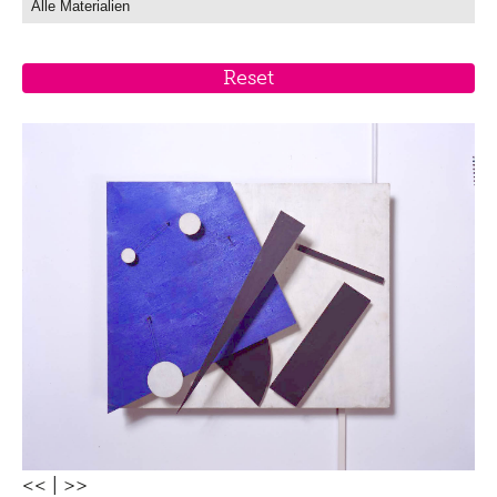
<<
|
>>