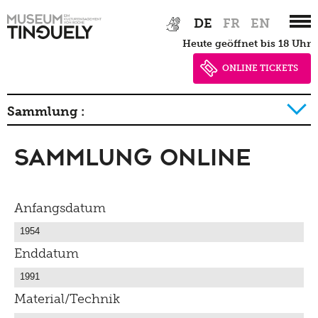
Zur
Skip
DE
FR
EN
Hauptnavigation
to
heute geöffnet bis 18 Uhr
springen
main
content
ONLINE TICKETS
Sammlung :
Sammlung Online
Geschichte der Sammlung Detail
Anfangsdatum
Enddatum
Material/Technik