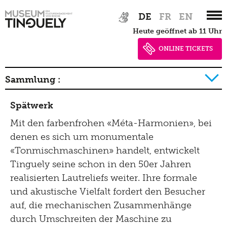
Zur
Skip
DE
FR
EN
Hauptnavigation
to
heute geöffnet ab 11 Uhr
springen
main
content
ONLINE TICKETS
Sammlung :
Geschichte der Sammlung Detail
Spätwerk
Mit den farbenfrohen «Méta-Harmonien», bei
denen es sich um monumentale
«Tonmischmaschinen» handelt, entwickelt
Tinguely seine schon in den 50er Jahren
realisierten Lautreliefs weiter. Ihre formale
und akustische Vielfalt fordert den Besucher
auf, die mechanischen Zusammenhänge
durch Umschreiten der Maschine zu