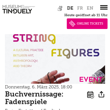
Zur
Skip
DE
FR
EN
Hauptnavigation
to
heute geöffnet ab 11 Uhr
springen
main
content
ONLINE TICKETS
Event
Donnerstag, 6. März 2025, 18:00
Buchvernissage:
Fadenspiele