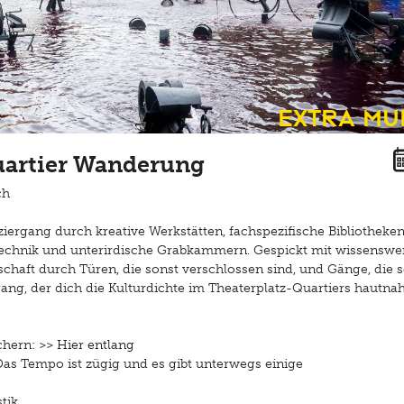
Extra Mu
quartier Wanderung
ch
aziergang durch kreative Werkstätten, fachspezifische Bibliotheken
echnik und unterirdische Grabkammern. Gespickt mit wissenswe
haft durch Türen, die sonst verschlossen sind, und Gänge, die 
ang, der dich die Kulturdichte im Theaterplatz-Quartiers hautna
ichern: >>
Hier entlang
Das Tempo ist zügig und es gibt unterwegs einige
tik