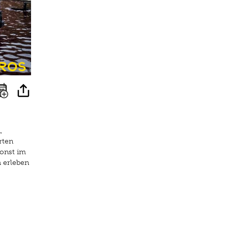
ros
,
rten
sonst im
h erleben