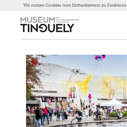
Wir nutzen Cookies (von Drittanbietern) zu Funktio
Kontakt
Zur
Skip
Late Thursday Menu
Hauptnavigation
to
springen
main
content