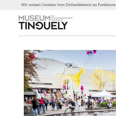
Wir nutzen Cookies (von Drittanbietern) zu Funktio
Kontakt
Zur
Skip
Late Thursday Menu
Hauptnavigation
to
springen
main
content