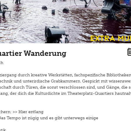
Extra Mu
quartier Wanderung
ch
aziergang durch kreative Werkstätten, fachspezifische Bibliotheken
echnik und unterirdische Grabkammern. Gespickt mit wissenswe
haft durch Türen, die sonst verschlossen sind, und Gänge, die 
ang, der dich die Kulturdichte im Theaterplatz-Quartiers hautna
ichern: >>
Hier entlang
Das Tempo ist zügig und es gibt unterwegs einige
tik