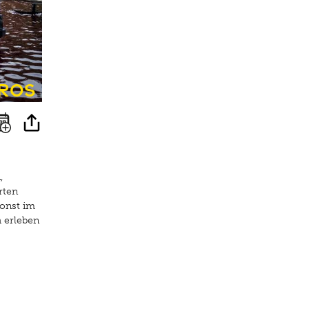
ros
,
rten
sonst im
h erleben