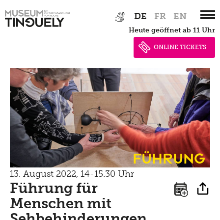
Zur
Skip
DE
FR
EN
Architektur
Hauptnavigation
to
heute geöffnet ab 11 Uhr
springen
main
Hausordnung
content
ONLINE TICKETS
Ausstellungen
Übersicht
Archiv
Führung
Veranstaltungen
13. August 2022, 14-15.30 Uhr
Führung für
Archiv
Menschen mit
Sehbehinderungen