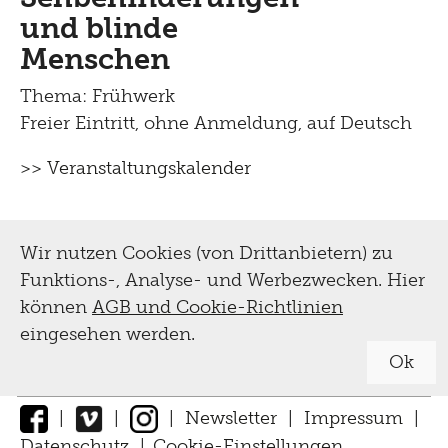
Vermittlung,
und blinde
Führungen,
Menschen
Workshops
Thema: Frühwerk
Freier Eintritt, ohne Anmeldung, auf Deutsch
Führungen
Tinguely, Sammlung
>> Veranstaltungskalender
für Schulen
& Restaurierung
für Erwachsene
Wir nutzen Cookies (von Drittanbietern) zu
Biografie
für Kinder und Familien
Digital
Funktions-, Analyse- und Werbezwecken. Hier
Sammlung
können
AGB und Cookie-Richtlinien
Tutorials
Multimediaguide
eingesehen werden.
Bibliothek Dokumentation
Presse
Projekte
Ok
Tinguely@Home
Restaurierung
Sommerferien Workshop
Pressematerial
|
|
|
Newsletter
|
Impressum
|
Radio Tinguely
Inklusiv
Schauatelier
Datenschutz
|
Cookie-Einstellungen
↑