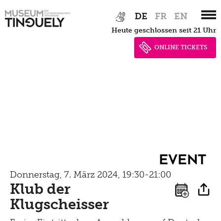
Newsletter
Zur
Skip
Lernen
DE
FR
EN
Menu
Hauptnavigation
to
Shop
Kultur Inklusiv
heute geschlossen seit 21 Uhr
springen
main
Picknick
content
ONLINE TICKETS
Brunch
Kontakt
Late Thursday Menu
Event
Donnerstag, 7. März 2024, 19:30-21:00
Klub der
Klugscheisser