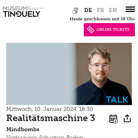
Zur
Skip
DE
FR
EN
Hauptnavigation
to
heute geschlossen seit 18 Uhr
springen
main
content
ONLINE TICKETS
Talk
Mittwoch, 10. Januar 2024, 18:30
Realitätsmaschine 3
Mindbombs
Vortrag von Sebastian Baden