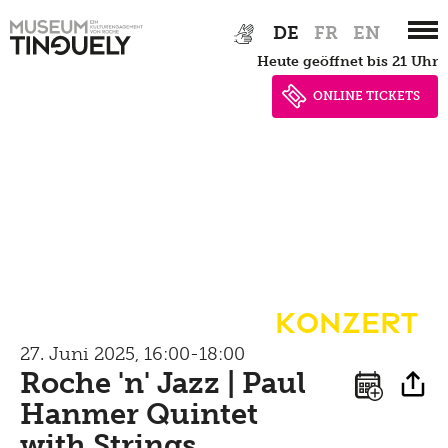
Vermittlung,
Zur
Skip
DE
FR
EN
Hauptnavigation
to
Führungen,
heute geöffnet bis 21 Uhr
springen
main
Workshops
content
ONLINE TICKETS
Führungen
Tinguely, Sammlung
für Schulen
& Restaurierung
für Erwachsene
Biografie
für Kinder und Familien
Digital
Konzert
Sammlung
Tutorials
Multimediaguide
27. Juni 2025, 16:00-18:00
Bibliothek Dokumentation
Presse
Projekte
Roche 'n' Jazz | Paul
Tinguely@Home
Restaurierung
Hanmer Quintet
Sommerferien Workshop
Pressematerial
Radio Tinguely
with Strings
Inklusiv
Schauatelier