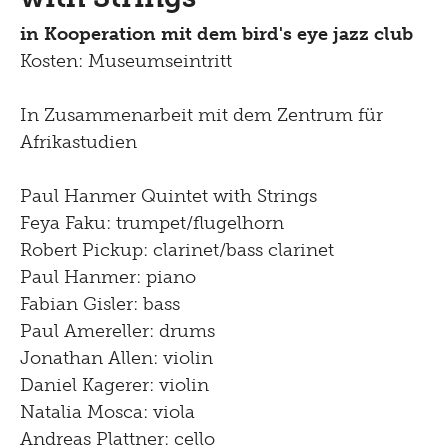
Optomat
Kontakt
Machine Builder
in Kooperation mit dem bird's eye jazz club
Konferenz
Hören
Parcours Rundgänge
Kosten: Museumseintritt
Impressum
Tinguely Studies
Sehen
Tinguely on the Road
In Zusammenarbeit mit dem Zentrum für
Datenschutz
Tinguely100
Gehen
Afrikastudien
Bistro
Newsletter
Lernen
Paul Hanmer Quintet with Strings
Menu
Shop
Feya Faku: trumpet/flugelhorn
Kultur Inklusiv
Robert Pickup: clarinet/bass clarinet
Picknick
Paul Hanmer: piano
Brunch
Fabian Gisler: bass
Paul Amereller: drums
Kontakt
Jonathan Allen: violin
Daniel Kagerer: violin
Late Thursday Menu
Natalia Mosca: viola
Andreas Plattner: cello