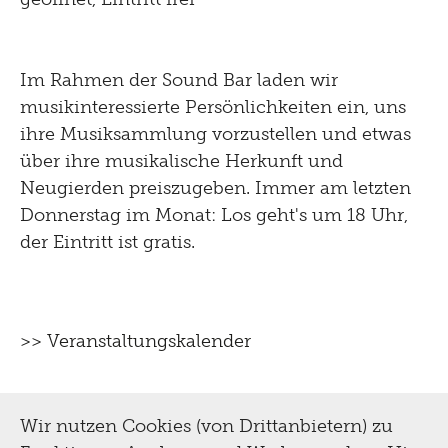
& Restaurierung
für Erwachsene
Biografie
Im Rahmen der Sound Bar laden wir
für Kinder und Familien
Digital
musikinteressierte Persönlichkeiten ein, uns
Sammlung
Tutorials
ihre Musiksammlung vorzustellen und etwas
Multimediaguide
Bibliothek Dokumentation
Presse
über ihre musikalische Herkunft und
Projekte
Neugierden preiszugeben. Immer am letzten
Tinguely@Home
Restaurierung
Donnerstag im Monat: Los geht's um 18 Uhr,
Sommerferien Workshop
Pressematerial
Radio Tinguely
Inklusiv
der Eintritt ist gratis.
Schauatelier
Optomat
Kontakt
Machine Builder
Konferenz
Hören
Parcours Rundgänge
Impressum
Tinguely Studies
>> Veranstaltungskalender
Sehen
Tinguely on the Road
Datenschutz
Tinguely100
Gehen
Bistro
Newsletter
Wir nutzen Cookies (von Drittanbietern) zu
Lernen