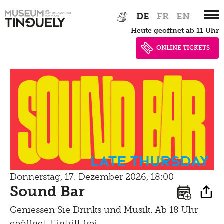
Zur
Skip
Übersicht
DE
FR
EN
Hauptnavigation
to
heute geöffnet ab 11 Uhr
Archiv
springen
main
content
ONLINE TICKETS
Veranstaltungen
Archiv
Vermittlung,
Führungen,
Late Thursday
Workshops
Donnerstag, 17. Dezember 2026, 18:00
Sound Bar
Führungen
Tinguely, Sammlung
Geniessen Sie Drinks und Musik. Ab 18 Uhr
für Schulen
geöffnet, Eintritt frei