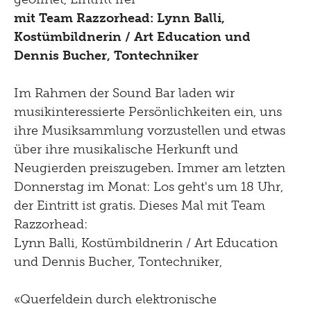
Shop
Kultur Inklusiv
Picknick
mit Team Razzorhead: Lynn Balli,
Kostümbildnerin / Art Education und
Brunch
Dennis Bucher, Tontechniker
Kontakt
Im Rahmen der Sound Bar laden wir
Late Thursday Menu
musikinteressierte Persönlichkeiten ein, uns
ihre Musiksammlung vorzustellen und etwas
über ihre musikalische Herkunft und
Neugierden preiszugeben. Immer am letzten
Donnerstag im Monat: Los geht's um 18 Uhr,
der Eintritt ist gratis. Dieses Mal mit Team
Razzorhead:
Lynn Balli, Kostümbildnerin / Art Education
und Dennis Bucher, Tontechniker,
«Querfeldein durch elektronische