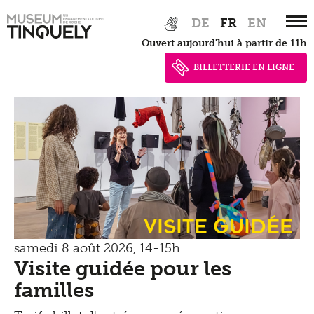
Zur
Skip
DE
FR
EN
Hauptnavigation
to
Ouvert aujourd'hui à partir de 11h
springen
main
content
BILLETTERIE EN LIGNE
Visite guidée
samedi 8 août 2026, 14-15h
Visite guidée pour les
familles