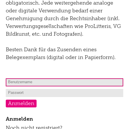
Hören
obligatorisch. Jede weitergehende analoge
Impressum
oder digitale Verwendung bedarf einer
Sehen
Genehmigung durch die Rechtsinhaber (inkl.
Datenschutz
Verwertungsgesellschaften wie ProLitteris, VG
Gehen
Bistro
Bildkunst, etc. und Fotografen).
Newsletter
Lernen
Menu
Besten Dank für das Zusenden eines
Shop
Kultur Inklusiv
Belegexemplars (digital oder in Papierform).
Picknick
Brunch
Kontakt
Late Thursday Menu
Anmelden
Noch nicht registriert?