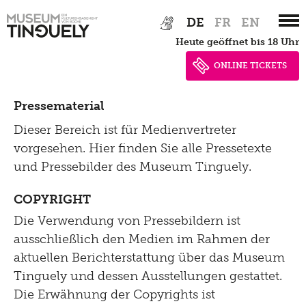
Zur
Skip
Führungen
Tinguely, Sammlung
DE
FR
EN
Hauptnavigation
to
für Schulen
heute geöffnet bis 18 Uhr
springen
main
& Restaurierung
content
ONLINE TICKETS
für Erwachsene
Biografie
für Kinder und Familien
Digital
Pressematerial
Sammlung
Dieser Bereich ist für Medienvertreter
Tutorials
Multimediaguide
vorgesehen. Hier finden Sie alle Pressetexte
Bibliothek Dokumentation
Presse
Projekte
und Pressebilder des Museum Tinguely.
Tinguely@Home
Restaurierung
Sommerferien Workshop
Pressematerial
COPYRIGHT
Radio Tinguely
Schauatelier
Die Verwendung von Pressebildern ist
Optomat
Kontakt
Machine Builder
ausschließlich den Medien im Rahmen der
Konferenz
Parcours Rundgänge
aktuellen Berichterstattung über das Museum
Inklusiv
Tinguely Studies
Tinguely und dessen Ausstellungen gestattet.
Tinguely on the Road
Die Erwähnung der Copyrights ist
Tinguely100