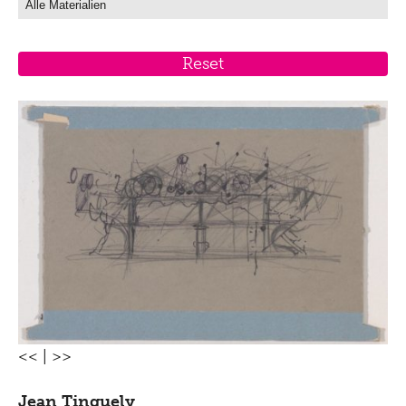
<<
|
>>
Jean Tinguely