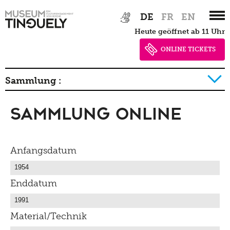
Zur
Skip
DE
FR
EN
Hauptnavigation
to
heute geöffnet ab 11 Uhr
springen
main
content
ONLINE TICKETS
Sammlung :
Sammlung Online
Geschichte der Sammlung Detail
Anfangsdatum
Enddatum
Material/Technik