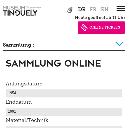
Zur
Skip
DE
FR
EN
Hauptnavigation
to
heute geöffnet ab 11 Uhr
springen
main
content
ONLINE TICKETS
Sammlung :
Sammlung Online
Geschichte der Sammlung Detail
Anfangsdatum
Enddatum
Material/Technik