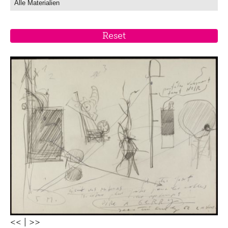
<<
|
>>