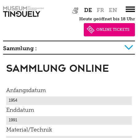
Zur
Skip
DE
FR
EN
Hauptnavigation
to
heute geöffnet bis 18 Uhr
springen
main
content
ONLINE TICKETS
Sammlung :
Sammlung Online
Geschichte der Sammlung Detail
Anfangsdatum
Enddatum
Material/Technik