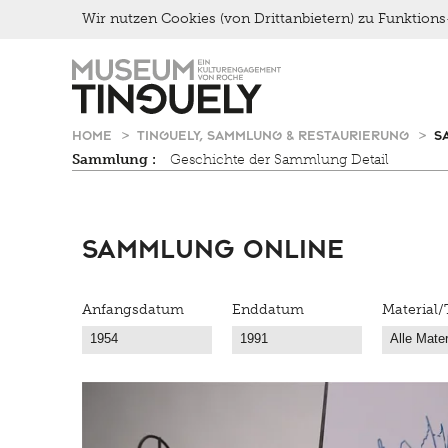
Wir nutzen Cookies (von Drittanbietern) zu Funktio
Zur
Skip
Hauptnavigation
to
springen
main
content
HOME
TINGUELY, SAMMLUNG & RESTAURIERUNG
S
Sammlung :
Geschichte der Sammlung Detail
Sammlung Online
Anfangsdatum
Enddatum
Material/