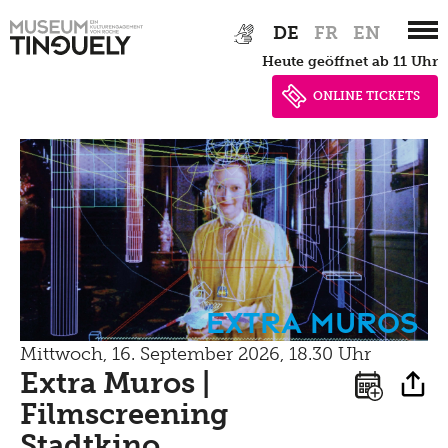
Zur
Skip
DE
FR
EN
Hauptnavigation
to
heute geöffnet ab 11 Uhr
springen
main
content
ONLINE TICKETS
Extra Muros
Mittwoch, 16. September 2026, 18.30 Uhr
Extra Muros |
Filmscreening
Stadtkino