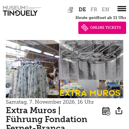
Newsletter
Zur
Skip
Lernen
DE
FR
EN
Menu
Hauptnavigation
to
Shop
Kultur Inklusiv
heute geöffnet ab 11 Uhr
springen
main
Picknick
content
ONLINE TICKETS
Brunch
Kontakt
Late Thursday Menu
Extra Muros
Samstag, 7. November 2026, 16 Uhr
Extra Muros |
Führung Fondation
Fernet-Branca