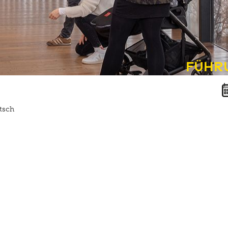
Führ
tsch