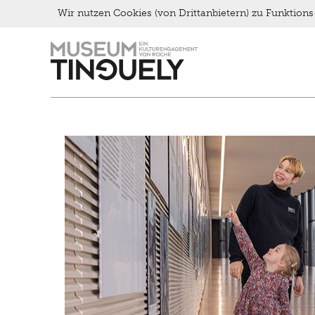
Late Thursday Menu
Wir nutzen Cookies (von Drittanbietern) zu Funktio
Zur
Skip
Hauptnavigation
to
springen
main
content